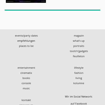
events/party dates
magazin
empfehlungen
what's up
places to be
portraits
tools'n'gadgets
feuilleton
entertainment
lifestyle
cinematix
fashion
books
living
console
kolumne
music
Wir im Social Network:
kontakt
auf Facebook