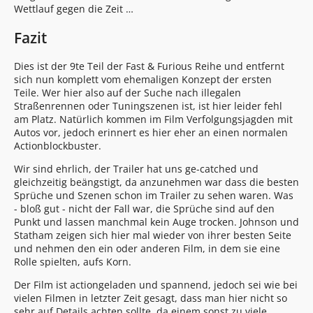
Wettlauf gegen die Zeit …
Fazit
Dies ist der 9te Teil der Fast & Furious Reihe und entfernt
sich nun komplett vom ehemaligen Konzept der ersten
Teile. Wer hier also auf der Suche nach illegalen
Straßenrennen oder Tuningszenen ist, ist hier leider fehl
am Platz. Natürlich kommen im Film Verfolgungsjagden mit
Autos vor, jedoch erinnert es hier eher an einen normalen
Actionblockbuster.
Wir sind ehrlich, der Trailer hat uns ge-catched und
gleichzeitig beängstigt, da anzunehmen war dass die besten
Sprüche und Szenen schon im Trailer zu sehen waren. Was
- bloß gut - nicht der Fall war, die Sprüche sind auf den
Punkt und lassen manchmal kein Auge trocken. Johnson und
Statham zeigen sich hier mal wieder von ihrer besten Seite
und nehmen den ein oder anderen Film, in dem sie eine
Rolle spielten, aufs Korn.
Der Film ist actiongeladen und spannend, jedoch sei wie bei
vielen Filmen in letzter Zeit gesagt, dass man hier nicht so
sehr auf Details achten sollte, da einem sonst zu viele