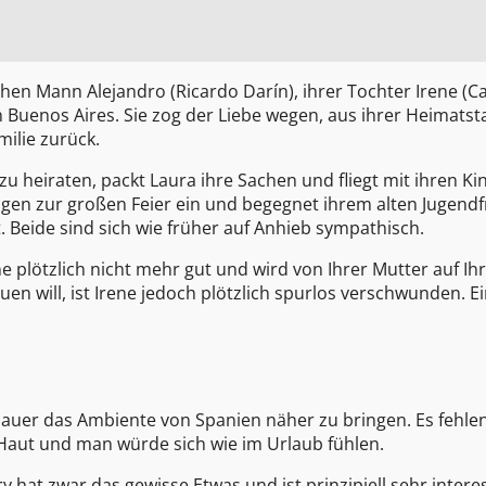
hen Mann Alejandro (Ricardo Darín), ihrer Tochter Irene (Ca
Buenos Aires. Sie zog der Liebe wegen, aus ihrer Heimatsta
ilie zurück.
zu heiraten, packt Laura ihre Sachen und fliegt mit ihren K
ungen zur großen Feier ein und begegnet ihrem alten Jugend
t. Beide sind sich wie früher auf Anhieb sympathisch.
e plötzlich nicht mehr gut und wird von Ihrer Mutter auf Ihr
en will, ist Irene jedoch plötzlich spurlos verschwunden. E
auer das Ambiente von Spanien näher zu bringen. Es fehle
Haut und man würde sich wie im Urlaub fühlen.
ry hat zwar das gewisse Etwas und ist prinzipiell sehr intere