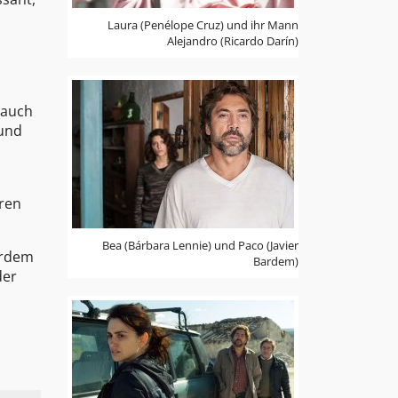
Laura (Penélope Cruz) und ihr Mann
Alejandro (Ricardo Darín)
 auch
 und
eren
Bea (Bárbara Lennie) und Paco (Javier
ardem
Bardem)
der