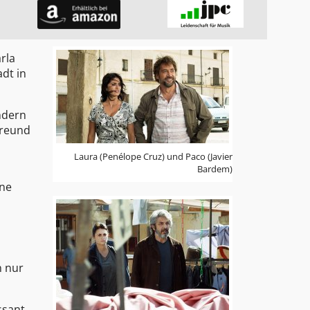
rla
dt in
indern
freund
Laura (Penélope Cruz) und Paco (Javier
Bardem)
ine
n nur
ssant,