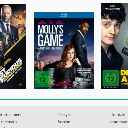
ntertainment
lifestyle
kontakt
cinematix
fashion
impressu