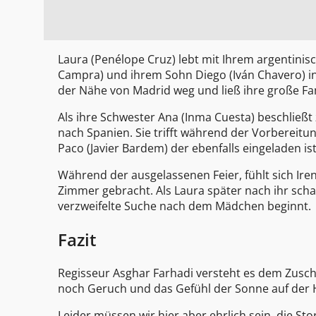
Laura (Penélope Cruz) lebt mit Ihrem argentinisc
Campra) und ihrem Sohn Diego (Iván Chavero) in 
der Nähe von Madrid weg und ließ ihre große Fam
Als ihre Schwester Ana (Inma Cuesta) beschließt 
nach Spanien. Sie trifft während der Vorbereit
Paco (Javier Bardem) der ebenfalls eingeladen is
Während der ausgelassenen Feier, fühlt sich Iren
Zimmer gebracht. Als Laura später nach ihr schau
verzweifelte Suche nach dem Mädchen beginnt.
Fazit
Regisseur Asghar Farhadi versteht es dem Zusch
noch Geruch und das Gefühl der Sonne auf der 
Leider müssen wir hier aber ehrlich sein, die Sto