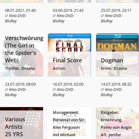
08.01.2021, 01:40
03.09.2019, 21:43
25.07.2019, 23:11
//
Kino-DVD-
//
Kino-DVD-
//
Kino-DVD-
BluRay
BluRay
BluRay
Verschwörung
(The Girl in
the Spider's
Web)
Final Score
Dogman
Thriller, Drama
Action
Krimi, Drama
Das
23.07.2019, 08:09
16.07.2019, 02:00
14.07.2019, 08:32
Autoimmun
//
Kino-DVD-
//
Kino-DVD-
//
Kino-DVD-
BluRay
BluRay
BluRay
Leading
Kochbuch
Wirtschaft,
Kochbuch,
Management,
Ratgeber,
Various
Personal von Sir
Ernährung,
Artists
Alex Ferguson
Paleo von Angie
25 YRS
mit Michael
Alt, Jenifer