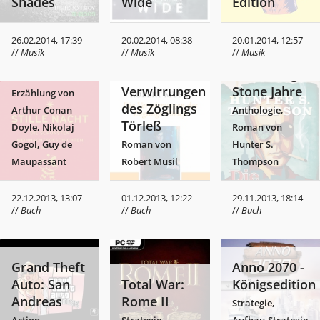
Shades
Wide
Edition
schönsten
Weihnachtsgeschichten
aus aller
26.02.2014, 17:39
20.02.2014, 08:38
20.01.2014, 12:57
//
Musik
//
Musik
//
Musik
Welt
Die
Die Rolling
Drama, Roman,
Verwirrungen
Stone Jahre
Erzählung von
des Zöglings
Arthur Conan
Anthologie,
Törleß
Doyle, Nikolaj
Roman von
Gogol, Guy de
Roman von
Hunter S.
Maupassant
Robert Musil
Thompson
22.12.2013, 13:07
01.12.2013, 12:22
29.11.2013, 18:14
//
Buch
//
Buch
//
Buch
Grand Theft
Anno 2070 -
Auto: San
Total War:
Königsedition
Andreas
Rome II
Strategie,
Action
Strategie
Aufbau-Strategie