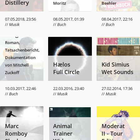
Distillery
Moritz
Beehler
13 Hours -
The Secret
07.05.2018, 23:56
08.05.2017, 01:39
08.04.2017, 22:16
//
Musik
//
Buch
//
Buch
Soldiers of
Benghazi
Roman,
Tatsachenbericht,
Dokumentation
Hælos
Kid Simius
von Mitchell
Full Circle
Wet Sounds
Zuckoff
10.03.2017, 22:46
22.03.2016, 23:40
27.02.2014, 17:36
//
Buch
//
Musik
//
Musik
Marc
Animal
Moderat
Stille Nacht
Romboy
Trainer
II - Tour
- Die