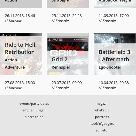
26.11.2013, 18:46
25.11.2013, 22:28
11.09.2013, 17:00
//
Konsole
//
Konsole
//
Konsole
Ride to Hell:
Retribution
Battlefield 3
Grid 2
- Aftermath
Action-
Adventure
Rennspiel
Ego-Shooter
27.08.2013, 15:00
23.07.2013, 09:00
10.04.2013, 20:38
//
Konsole
//
Konsole
//
Konsole
events/party dates
magazin
empfehlungen
what's up
places to be
portraits
tools'n'gadgets
feuilleton