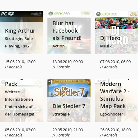
Blur hat
King Arthur
Facebook
als Freund!
DJ Hero
Strategie, Role
Playing, RPG
Action
Musik
Call of Duty:
Modern
15.06.2010, 12:00
13.06.2010, 09:00
07.06.2010, 06:00
//
Konsole
//
Konsole
//
Konsole
Warfare 2 -
Resurgence
Call of Duty:
Pack
Modern
Warfare 2 -
Weitere
Stimulus
Informationen
Die Siedler 7
Map Pack
finden sich auf
der Homepage!
Strategie
Ego-Shooter
05.06.2010, 03:00
29.05.2010, 21:00
26.05.2010, 18:00
//
Konsole
//
Konsole
//
Konsole