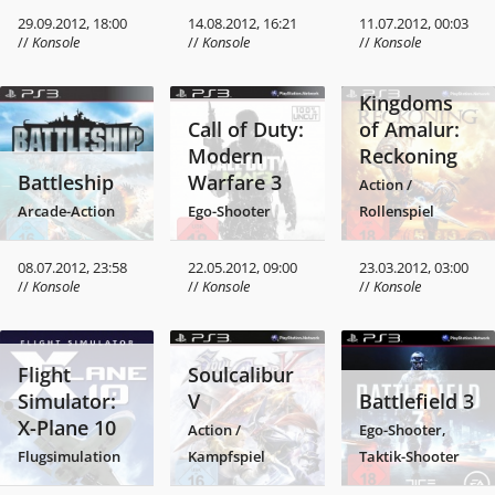
29.09.2012, 18:00
14.08.2012, 16:21
11.07.2012, 00:03
//
Konsole
//
Konsole
//
Konsole
Kingdoms
Call of Duty:
of Amalur:
Modern
Reckoning
Battleship
Warfare 3
Action /
Arcade-Action
Ego-Shooter
Rollenspiel
08.07.2012, 23:58
22.05.2012, 09:00
23.03.2012, 03:00
//
Konsole
//
Konsole
//
Konsole
Flight
Soulcalibur
Simulator:
V
Battlefield 3
X-Plane 10
Action /
Ego-Shooter,
Flugsimulation
Kampfspiel
Taktik-Shooter