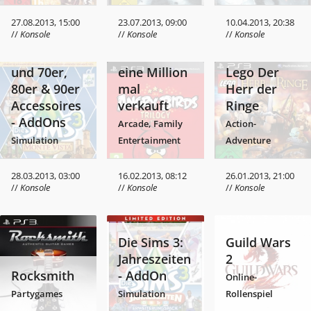
Angry Birds
27.08.2013, 15:00
23.07.2013, 09:00
10.04.2013, 20:38
//
Konsole
//
Konsole
//
Konsole
Die Sims 3:
Trilogy
Monte Vista
mehr als
und 70er,
eine Million
Lego Der
80er & 90er
mal
Herr der
Accessoires
verkauft
Ringe
- AddOns
Arcade, Family
Action-
Simulation
Entertainment
Adventure
28.03.2013, 03:00
16.02.2013, 08:12
26.01.2013, 21:00
//
Konsole
//
Konsole
//
Konsole
Die Sims 3:
Guild Wars
Jahreszeiten
2
Rocksmith
- AddOn
Online-
Partygames
Simulation
Rollenspiel