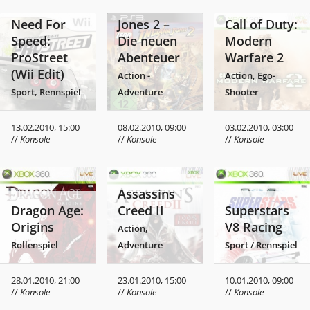
Indiana
Need For
Jones 2 –
Call of Duty:
Speed:
Die neuen
Modern
ProStreet
Abenteuer
Warfare 2
(Wii Edit)
Action -
Action, Ego-
Sport, Rennspiel
Adventure
Shooter
13.02.2010, 15:00
08.02.2010, 09:00
03.02.2010, 03:00
//
Konsole
//
Konsole
//
Konsole
Assassins
Dragon Age:
Creed II
Superstars
Origins
V8 Racing
Action,
Rollenspiel
Adventure
Sport / Rennspiel
28.01.2010, 21:00
23.01.2010, 15:00
10.01.2010, 09:00
//
Konsole
//
Konsole
//
Konsole