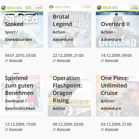
Brütal
Stoked
Legend
Overlord II
Sport /
Action -
Action -
Snowboarden
Adventure
Adventure
04.01.2010, 03:00
22.12.2009, 21:00
14.12.2009, 09:00
//
Konsole
//
Konsole
//
Konsole
Knigge –
Spielend
Operation
One Piece:
zum guten
Flashpoint:
Unlimited
Benehmen
Dragon
Cruise
Rising
Denkspiel /
Action -
Geschicklichkeit
Action
Adventure
12.12.2009, 15:00
09.12.2009, 03:00
03.12.2009, 21:00
//
Konsole
//
Konsole
//
Konsole
Virtual