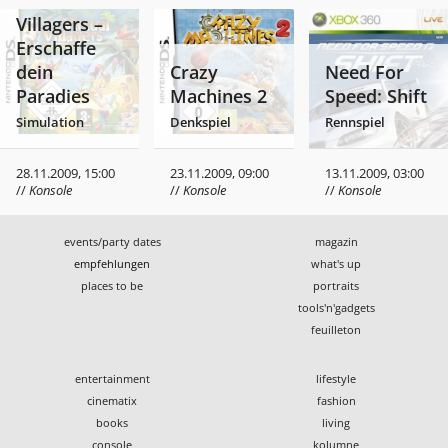
Villagers –
Erschaffe
dein
Crazy
Need For
Paradies
Machines 2
Speed: Shift
Simulation
Denkspiel
Rennspiel
28.11.2009, 15:00
23.11.2009, 09:00
13.11.2009, 03:00
//
Konsole
//
Konsole
//
Konsole
events/party dates
magazin
empfehlungen
what's up
places to be
portraits
tools'n'gadgets
feuilleton
entertainment
lifestyle
cinematix
fashion
books
living
console
kolumne