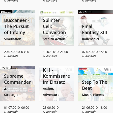
//
Konsole
//
Konsole
//
Konsole
Buccaneer -
Splinter
The Pursuit
Cell:
Final
of Infamy
Conviction
Fantasy XIII
Simulation
Stealth-Action
Rollenspiel
20.07.2010, 03:00
13.07.2010, 21:00
07.07.2010, 15:00
//
Konsole
//
Konsole
//
Konsole
K11 -
Supreme
Kommissare
Commander
im Einsatz
Step To The
2
Beat
Action,
Strategie
Adventure
Musik, Fitness
01.07.2010, 06:00
28.06.2010
21.06.2010, 18:00
//
Konsole
//
Konsole
//
Konsole