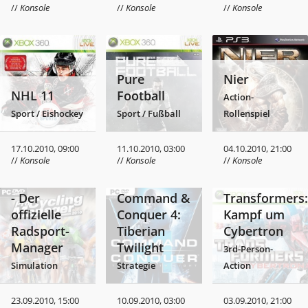
//
Konsole
//
Konsole
//
Konsole
Pure
Nier
NHL 11
Football
Action-
Sport / Eishockey
Sport / Fußball
Rollenspiel
17.10.2010, 09:00
11.10.2010, 03:00
04.10.2010, 21:00
//
Konsole
//
Konsole
//
Konsole
Tour de
France 2010
- Der
Command &
Transformers:
offizielle
Conquer 4:
Kampf um
Radsport-
Tiberian
Cybertron
Manager
Twilight
3rd-Person-
Simulation
Strategie
Action
23.09.2010, 15:00
10.09.2010, 03:00
03.09.2010, 21:00