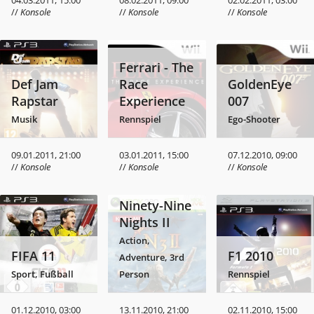
04.03.2011, 15:00
08.02.2011, 09:00
02.02.2011, 03:00
//
Konsole
//
Konsole
//
Konsole
Ferrari - The
Def Jam
Race
GoldenEye
Rapstar
Experience
007
Musik
Rennspiel
Ego-Shooter
09.01.2011, 21:00
03.01.2011, 15:00
07.12.2010, 09:00
//
Konsole
//
Konsole
//
Konsole
Ninety-Nine
Nights II
Action,
FIFA 11
F1 2010
Adventure, 3rd
Sport, Fußball
Person
Rennspiel
01.12.2010, 03:00
13.11.2010, 21:00
02.11.2010, 15:00