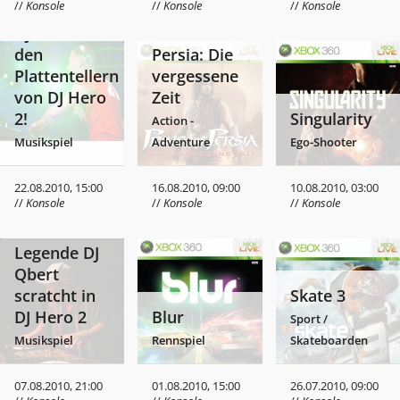
//
Konsole
//
Konsole
//
Konsole
DJ Tiësto an
Prince of
den
Persia: Die
Plattentellern
vergessene
von DJ Hero
Zeit
2!
Singularity
Action -
Musikspiel
Adventure
Ego-Shooter
22.08.2010, 15:00
16.08.2010, 09:00
10.08.2010, 03:00
//
Konsole
//
Konsole
//
Konsole
Turntable-
Legende DJ
Qbert
scratcht in
Skate 3
DJ Hero 2
Blur
Sport /
Musikspiel
Rennspiel
Skateboarden
07.08.2010, 21:00
01.08.2010, 15:00
26.07.2010, 09:00