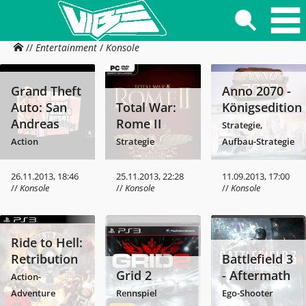
//
Entertainment
/
Konsole
Grand Theft
Anno 2070 -
Auto: San
Total War:
Königsedition
Andreas
Rome II
Strategie,
Action
Strategie
Aufbau-Strategie
26.11.2013, 18:46
25.11.2013, 22:28
11.09.2013, 17:00
//
Konsole
//
Konsole
//
Konsole
Ride to Hell:
Retribution
Battlefield 3
Grid 2
- Aftermath
Action-
Adventure
Rennspiel
Ego-Shooter