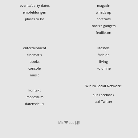
events/party dates
magazin
empfehlungen
what's up
places to be
portraits
tools'n'gadgets
feuilleton
entertainment
lifestyle
cinematix
fashion
books
living
console
kolumne
music
Wir im Social Network:
kontakt
auf Facebook
impressum
auf Twitter
datenschutz
Mit
aus
LE
!