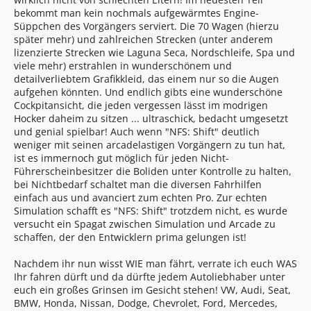
bekommt man kein nochmals aufgewärmtes Engine-
Süppchen des Vorgängers serviert. Die 70 Wagen (hierzu
später mehr) und zahlreichen Strecken (unter anderem
lizenzierte Strecken wie Laguna Seca, Nordschleife, Spa und
viele mehr) erstrahlen in wunderschönem und
detailverliebtem Grafikkleid, das einem nur so die Augen
aufgehen könnten. Und endlich gibts eine wunderschöne
Cockpitansicht, die jeden vergessen lässt im modrigen
Hocker daheim zu sitzen ... ultraschick, bedacht umgesetzt
und genial spielbar! Auch wenn "NFS: Shift" deutlich
weniger mit seinen arcadelastigen Vorgängern zu tun hat,
ist es immernoch gut möglich für jeden Nicht-
Führerscheinbesitzer die Boliden unter Kontrolle zu halten,
bei Nichtbedarf schaltet man die diversen Fahrhilfen
einfach aus und avanciert zum echten Pro. Zur echten
Simulation schafft es "NFS: Shift" trotzdem nicht, es wurde
versucht ein Spagat zwischen Simulation und Arcade zu
schaffen, der den Entwicklern prima gelungen ist!
Nachdem ihr nun wisst WIE man fährt, verrate ich euch WAS
Ihr fahren dürft und da dürfte jedem Autoliebhaber unter
euch ein großes Grinsen im Gesicht stehen! VW, Audi, Seat,
BMW, Honda, Nissan, Dodge, Chevrolet, Ford, Mercedes,