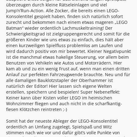
überzeugen durch kleine Rätseleinlagen und viel
Jump’n’Run-Action. Alle Zocker, die bereits einen LEGO-
Konsolentitel gespielt haben, finden sich natürlich sofort
zurecht und bekommen nach einem etwas mageren „LEGO
Batman“ wieder ordentlich Lachmuskeltraining! Der
Schwierigkeitsgrad ist zielgruppengerecht und somit für die
größeren Kinder wie uns etwas zu einfach, dies hält aber
einen kurzweiligen Spielfluss problemlos am Laufen und
wird dadurch positiv von mir bewertet. Kleiner Negativpunkt
ist die manchmal etwas hakelige Steuerung, vor allem beim
Benutzen von Vehikeln wie Autos und Motorrädern. Hier
kam ab und zu ein wenig Frust auf, wenn man einen dritten
Anlauf zur perfekten Fahrzeugwende brauchte. Neu und für
alle damaligen Bauklotzstapler der Oberhammer ist
natürlich der Editor! Hier lassen sich eigene Welten
erstellen, speichern und bespielen! Super Nebeneffekt:
Keiner kann über Kisten voller LEGO im heimischen
Wohnzimmer fliegen und auch nicht in die scharfkantig-
fiesen Klötzchen reintreten ;-)
Somit hat der neueste Ableger der LEGO-Konsolentitel
ordentlich an Umfang zugelegt, Spielspaß und Witz
stimmen nach wie vor und dafür gibt‘s volle Punkte von