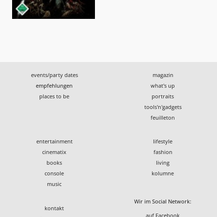
events/party dates
magazin
empfehlungen
what's up
places to be
portraits
tools'n'gadgets
feuilleton
entertainment
lifestyle
cinematix
fashion
books
living
console
kolumne
music
Wir im Social Network:
kontakt
auf Facebook