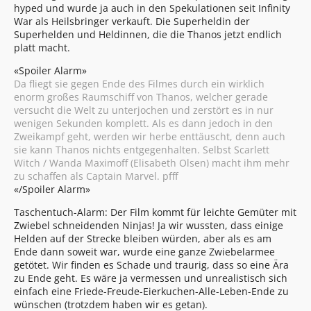
hyped und wurde ja auch in den Spekulationen seit Infinity
War als Heilsbringer verkauft. Die Superheldin der
Superhelden und Heldinnen, die die Thanos jetzt endlich
platt macht.
«Spoiler Alarm»
Da fliegt sie gegen Ende des Filmes durch ein wirklich
enorm großes Raumschiff von Thanos, welcher gerade
versucht die Welt zu unterjochen und zerstört es in nur
wenigen Sekunden komplett. Als es dann jedoch in den
Zweikampf geht, werden wir herbe enttäuscht, denn auch
sie kann Thanos nichts entgegenhalten. Selbst Scarlett
Witch / Wanda Maximoff (Elisabeth Olsen) macht ihm mehr
zu schaffen als Captain Marvel. pfff
«/Spoiler Alarm»
Taschentuch-Alarm: Der Film kommt für leichte Gemüter mit
Zwiebel schneidenden Ninjas! Ja wir wussten, dass einige
Helden auf der Strecke bleiben würden, aber als es am
Ende dann soweit war, wurde eine ganze Zwiebelarmee
getötet. Wir finden es Schade und traurig, dass so eine Ära
zu Ende geht. Es wäre ja vermessen und unrealistisch sich
einfach eine Friede-Freude-Eierkuchen-Alle-Leben-Ende zu
wünschen (trotzdem haben wir es getan).