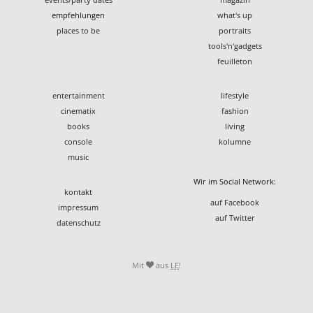
empfehlungen
what's up
places to be
portraits
tools'n'gadgets
feuilleton
entertainment
lifestyle
cinematix
fashion
books
living
console
kolumne
music
Wir im Social Network:
kontakt
auf Facebook
impressum
auf Twitter
datenschutz
Mit
aus
LE
!