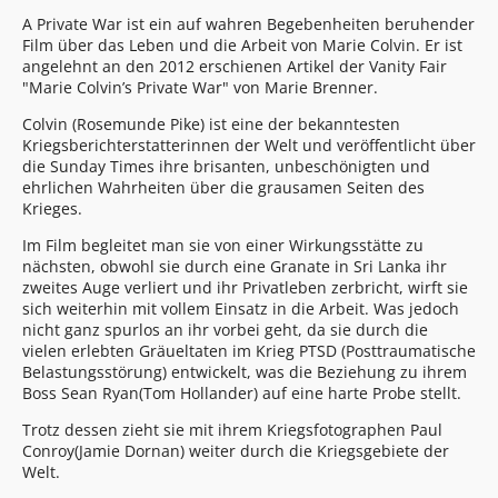
A Private War ist ein auf wahren Begebenheiten beruhender
Film über das Leben und die Arbeit von Marie Colvin. Er ist
angelehnt an den 2012 erschienen Artikel der Vanity Fair
"Marie Colvin’s Private War" von Marie Brenner.
Colvin (Rosemunde Pike) ist eine der bekanntesten
Kriegsberichterstatterinnen der Welt und veröffentlicht über
die Sunday Times ihre brisanten, unbeschönigten und
ehrlichen Wahrheiten über die grausamen Seiten des
Krieges.
Im Film begleitet man sie von einer Wirkungsstätte zu
nächsten, obwohl sie durch eine Granate in Sri Lanka ihr
zweites Auge verliert und ihr Privatleben zerbricht, wirft sie
sich weiterhin mit vollem Einsatz in die Arbeit. Was jedoch
nicht ganz spurlos an ihr vorbei geht, da sie durch die
vielen erlebten Gräueltaten im Krieg PTSD (Posttraumatische
Belastungsstörung) entwickelt, was die Beziehung zu ihrem
Boss Sean Ryan(Tom Hollander) auf eine harte Probe stellt.
Trotz dessen zieht sie mit ihrem Kriegsfotographen Paul
Conroy(Jamie Dornan) weiter durch die Kriegsgebiete der
Welt.