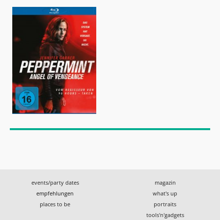
events/party dates
magazin
empfehlungen
what's up
places to be
portraits
tools'n'gadgets