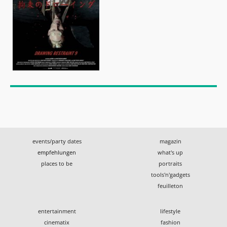
events/party dates
magazin
empfehlungen
what's up
places to be
portraits
tools'n'gadgets
feuilleton
entertainment
lifestyle
cinematix
fashion