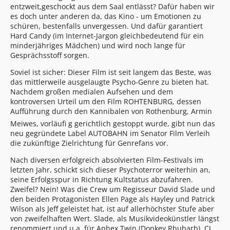
entzweit,geschockt aus dem Saal entlässt? Dafür haben wir
es doch unter anderen da, das Kino - um Emotionen zu
schüren, bestenfalls unvergessen. Und dafür garantiert
Hard Candy (im Internet-Jargon gleichbedeutend für ein
minderjähriges Mädchen) und wird noch lange für
Gesprächsstoff sorgen.
Soviel ist sicher: Dieser Film ist seit langem das Beste, was
das mittlerweile ausgelaugte Psycho-Genre zu bieten hat.
Nachdem großen medialen Aufsehen und dem
kontroversen Urteil um den Film ROHTENBURG, dessen
Aufführung durch den Kannibalen von Rothenburg, Armin
Meiwes, vorläufi g gerichtlich gestoppt wurde, gibt nun das
neu gegründete Label AUTOBAHN im Senator Film Verleih
die zukünftige Zielrichtung für Genrefans vor.
Nach diversen erfolgreich absolvierten Film-Festivals im
letzten Jahr, schickt sich dieser Psychoterror weiterhin an,
seine Erfolgsspur in Richtung Kultstatus abzufahren.
Zweifel? Nein! Was die Crew um Regisseur David Slade und
den beiden Protagonisten Ellen Page als Hayley und Patrick
Wilson als Jeff geleistet hat, ist auf allerhöchster Stufe aber
von zweifelhaften Wert. Slade, als Musikvideokünstler längst
renommiert und u.a. für Aphex Twin (Donkey Rhubarb), CJ