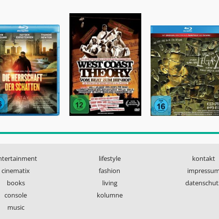
ntertainment
lifestyle
kontakt
cinematix
fashion
impressu
books
living
datenschut
console
kolumne
music