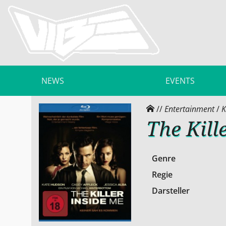
NEWS
EVENTS
//
Entertainment
/
K
The Kill
Genre
Regie
Darsteller