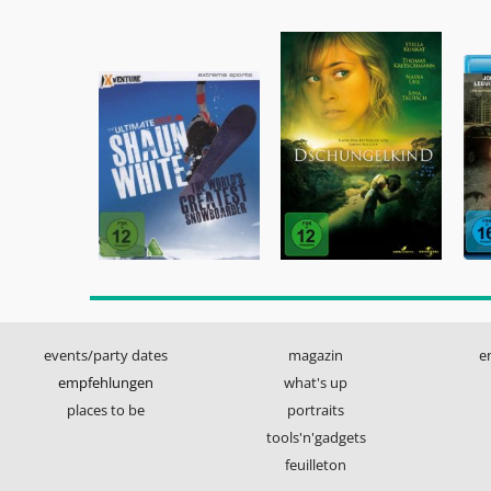
events/party dates
magazin
e
empfehlungen
what's up
places to be
portraits
tools'n'gadgets
feuilleton