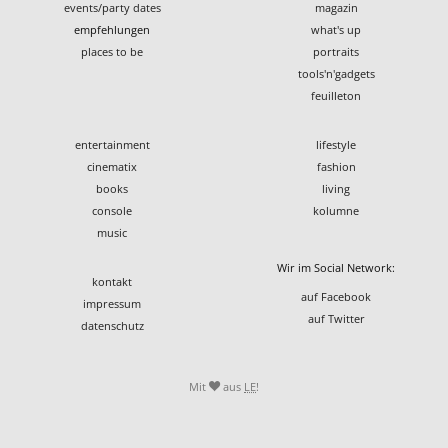
events/party dates
magazin
empfehlungen
what's up
places to be
portraits
tools'n'gadgets
feuilleton
entertainment
lifestyle
cinematix
fashion
books
living
console
kolumne
music
Wir im Social Network:
kontakt
auf Facebook
impressum
auf Twitter
datenschutz
Mit
aus
LE
!