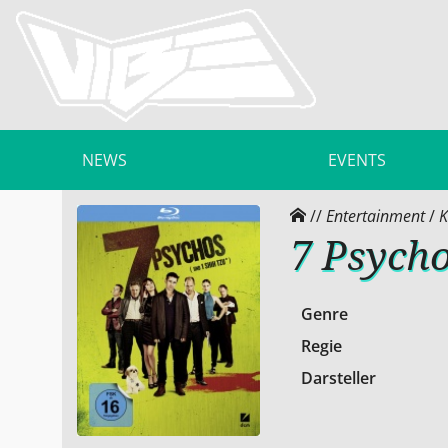
NEWS
EVENTS
//
Entertainment
/
K
7 Psych
Genre
Regie
Darsteller