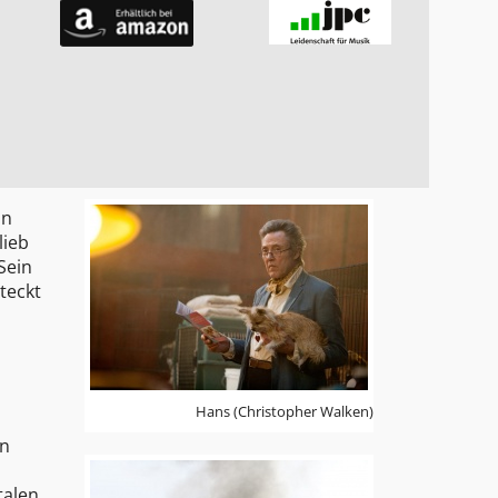
nn
lieb
Sein
teckt
Hans (Christopher Walken)
en
talen