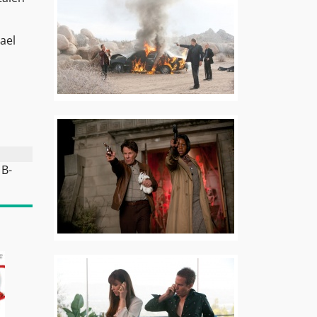
ael
 B-