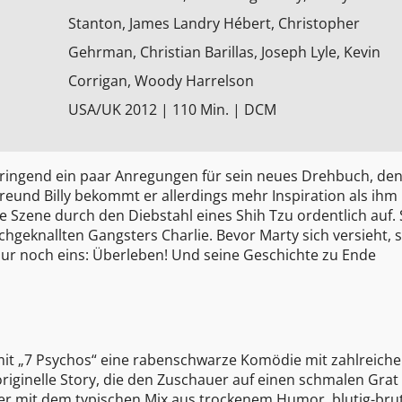
Stanton, James Landry Hébert, Christopher
Gehrman, Christian Barillas, Joseph Lyle, Kevin
Corrigan, Woody Harrelson
USA/UK 2012 | 110 Min. | DCM
 dringend ein paar Anregungen für sein neues Drehbuch, de
Freund Billy bekommt er allerdings mehr Inspiration als ihm 
le Szene durch den Diebstahl eines Shih Tzu ordentlich auf. 
hgeknallten Gangsters Charlie. Bevor Marty sich versieht, s
nur noch eins: Überleben! Und seine Geschichte zu Ende
mit „7 Psychos“ eine rabenschwarze Komödie mit zahlreich
originelle Story, die den Zuschauer auf einen schmalen Grat
bt er mit dem typischen Mix aus trockenem Humor, blutig-bru