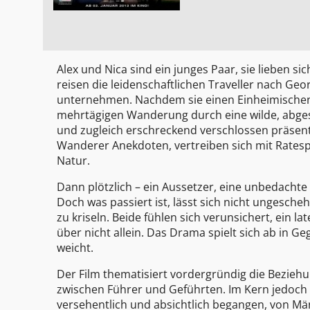
Alex und Nica sind ein junges Paar, sie lieben 
reisen die leidenschaftlichen Traveller nach Ge
unternehmen. Nachdem sie einen Einheimischen 
mehrtägigen Wanderung durch eine wilde, abgesc
und zugleich erschreckend verschlossen präsent
Wanderer Anekdoten, vertreiben sich mit Ratesp
Natur.
Dann plötzlich – ein Aussetzer, eine unbedachte
Doch was passiert ist, lässt sich nicht ungesch
zu kriseln. Beide fühlen sich verunsichert, ein la
über nicht allein. Das Drama spielt sich ab in G
weicht.
Der Film thematisiert vordergründig die Bezieh
zwischen Führer und Geführten. Im Kern jedoch is
versehentlich und absichtlich begangen, von Mä