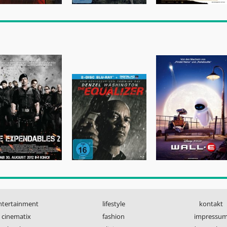
ntertainment
lifestyle
kontakt
cinematix
fashion
impressu