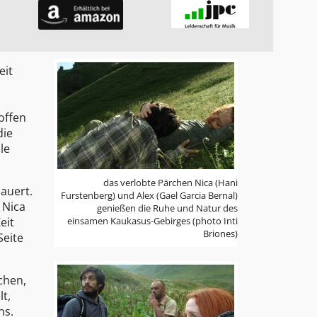
eit
offen
die
le
das verlobte Pärchen Nica (Hani
auert.
Furstenberg) und Alex (Gael Garcia Bernal)
 Nica
genießen die Ruhe und Natur des
eit
einsamen Kaukasus-Gebirges (photo Inti
Briones)
Seite
chen,
t,
ns.