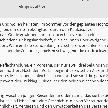
Filmproduktion
sich und wollen heiraten. Im Sommer vor der geplanten Hochz
orgien, um eine Trekkingtour durch den Kaukasus zu
als Guide gewinnen konnten, brechen sie auf zu einer
hiedene Gebirgslandschaft, die sich ihnen überwältigend 
iert. Während sie stundenlang marschieren, erzählen sich 
ielchen die Zeit oder genießen schweigend die eindrucksvol
 Reflexhandlung, ein Vorgang, der nur zwei, drei Sekunden d
ehen machen. Nach dem Vorfall beginnt es zwischen Alex und
tentes Misstrauen schleicht sich ein. Und sie sind die ganze Z
egenwart des Trekking-Guides, der den beiden nicht von der 
ung zwischen jungen Reisenden und dem Land, das sie besu
t es ein Liebesfilm – eine Geschichte, die von Verrat handel
nnlichkeit, Versagen und den Unwägbarkeiten des Verzeihe