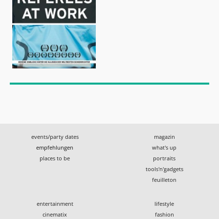
events/party dates
magazin
empfehlungen
what's up
places to be
portraits
tools'n'gadgets
feuilleton
entertainment
lifestyle
cinematix
fashion