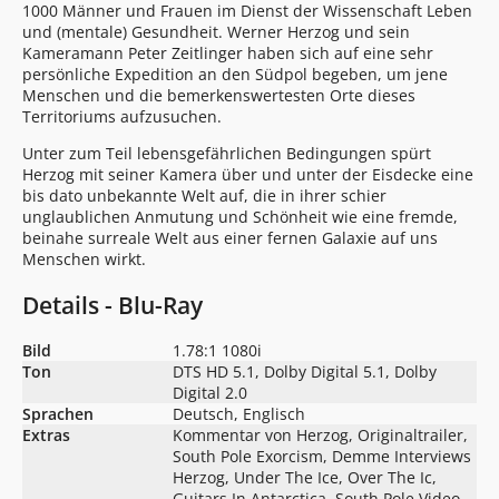
1000 Männer und Frauen im Dienst der Wissenschaft Leben
und (mentale) Gesundheit. Werner Herzog und sein
Kameramann Peter Zeitlinger haben sich auf eine sehr
persönliche Expedition an den Südpol begeben, um jene
Menschen und die bemerkenswertesten Orte dieses
Territoriums aufzusuchen.
Unter zum Teil lebensgefährlichen Bedingungen spürt
Herzog mit seiner Kamera über und unter der Eisdecke eine
bis dato unbekannte Welt auf, die in ihrer schier
unglaublichen Anmutung und Schönheit wie eine fremde,
beinahe surreale Welt aus einer fernen Galaxie auf uns
Menschen wirkt.
Details - Blu-Ray
Bild
1.78:1 1080i
Ton
DTS HD 5.1, Dolby Digital 5.1, Dolby
Digital 2.0
Sprachen
Deutsch, Englisch
Extras
Kommentar von Herzog, Originaltrailer,
South Pole Exorcism, Demme Interviews
Herzog, Under The Ice, Over The Ic,
Guitars In Antarctica, South Pole Video