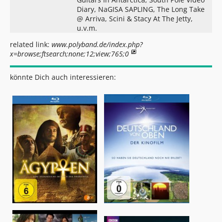
Diary, NaGISA SAPLING, The Long Take
@ Arriva, Scini & Stacy At The Jetty,
u.v.m.
related link:
www.polyband.de/index.php?
x=browse;ftsearch;none;12;view;765;0
könnte Dich auch interessieren: