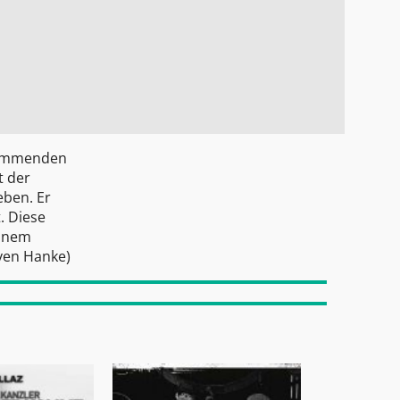
stammenden
t der
eben. Er
. Diese
einem
ven Hanke
)