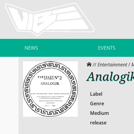
NEWS
EVENTS
//
Entertainment
/
M
Analogik
Label
Genre
Medium
release