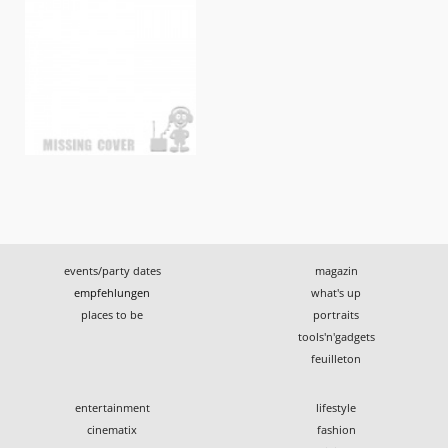
events/party dates
magazin
empfehlungen
what's up
places to be
portraits
tools'n'gadgets
feuilleton
entertainment
lifestyle
cinematix
fashion