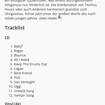
ein einzigster Lückenfüller, was einem durchgehendem
Hörgenuss nur förderlich ist. Die Kombination von Techno,
House oder auch Ambient harmoniert grandios zum
Ohrgasmus. Schon jetzt einer der großen Würfe des noch
relativ jungen Jahres. (
Sven Hanke
)
Tracklist
CD
Baby³
Roger
Bounce
All I Need
Keep The Drums Out
Logan
Best Friend
Fish
Sao Verought
Oggi
Urwald Song
Vampir Song
Vinyl (4x)