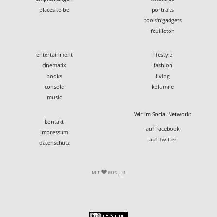
places to be
portraits
tools'n'gadgets
feuilleton
entertainment
lifestyle
cinematix
fashion
books
living
console
kolumne
music
Wir im Social Network:
kontakt
auf Facebook
impressum
auf Twitter
datenschutz
Mit
aus
LE
!