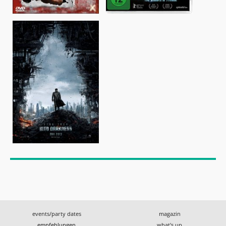
events/party dates
magazin
empfehlungen
what's up