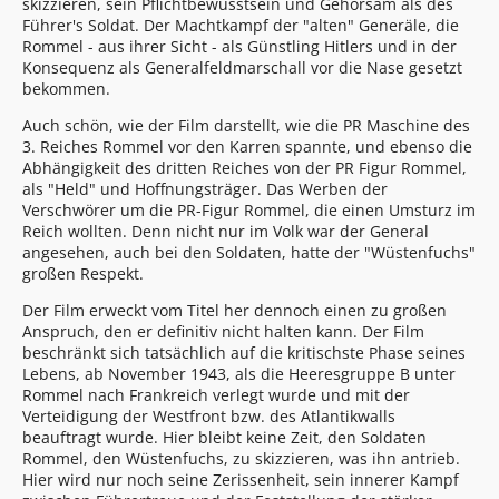
skizzieren, sein Pflichtbewusstsein und Gehorsam als des
Führer's Soldat. Der Machtkampf der "alten" Generäle, die
Rommel - aus ihrer Sicht - als Günstling Hitlers und in der
Konsequenz als Generalfeldmarschall vor die Nase gesetzt
bekommen.
Auch schön, wie der Film darstellt, wie die PR Maschine des
3. Reiches Rommel vor den Karren spannte, und ebenso die
Abhängigkeit des dritten Reiches von der PR Figur Rommel,
als "Held" und Hoffnungsträger. Das Werben der
Verschwörer um die PR-Figur Rommel, die einen Umsturz im
Reich wollten. Denn nicht nur im Volk war der General
angesehen, auch bei den Soldaten, hatte der "Wüstenfuchs"
großen Respekt.
Der Film erweckt vom Titel her dennoch einen zu großen
Anspruch, den er definitiv nicht halten kann. Der Film
beschränkt sich tatsächlich auf die kritischste Phase seines
Lebens, ab November 1943, als die Heeresgruppe B unter
Rommel nach Frankreich verlegt wurde und mit der
Verteidigung der Westfront bzw. des Atlantikwalls
beauftragt wurde. Hier bleibt keine Zeit, den Soldaten
Rommel, den Wüstenfuchs, zu skizzieren, was ihn antrieb.
Hier wird nur noch seine Zerissenheit, sein innerer Kampf