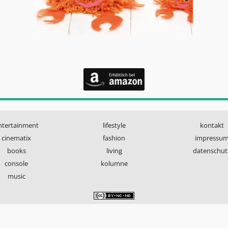
ntertainment
lifestyle
kontakt
cinematix
fashion
impressu
books
living
datenschut
console
kolumne
music