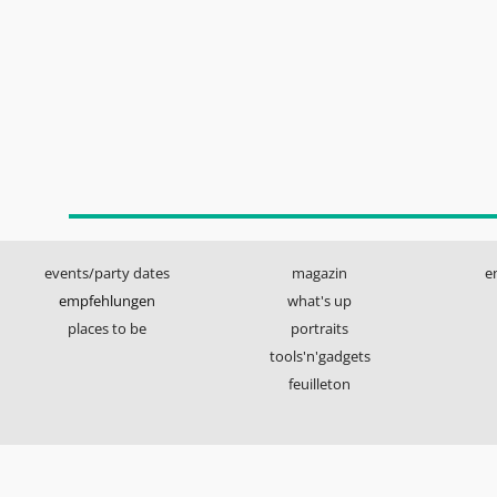
events/party dates
magazin
e
empfehlungen
what's up
places to be
portraits
tools'n'gadgets
feuilleton