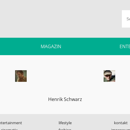
MAGAZIN
ENT
Henrik Schwarz
ntertainment
lifestyle
kontakt
cinematix
fashion
impressu