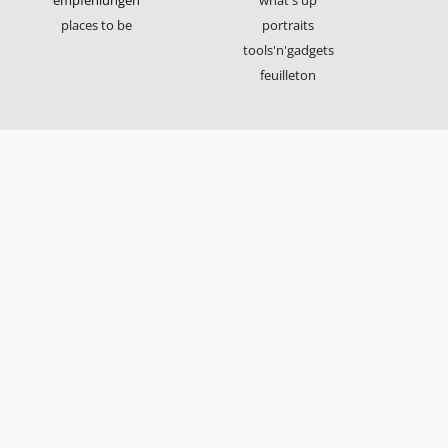
places to be
portraits
tools'n'gadgets
feuilleton