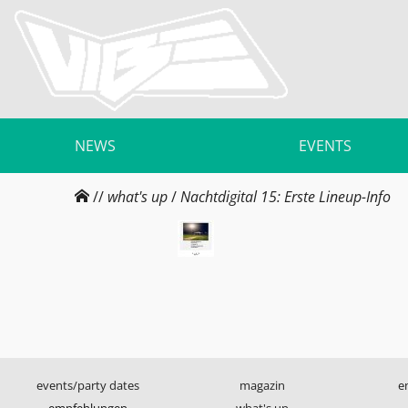
NEWS
EVENTS
//
what's up
/
Nachtdigital 15: Erste Lineup-Info
events/party dates
magazin
e
empfehlungen
what's up