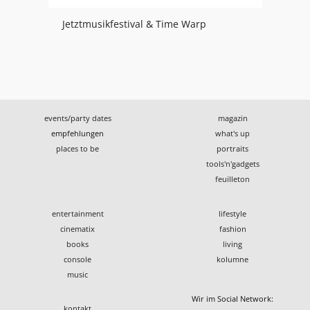
Jetztmusikfestival & Time Warp
events/party dates
magazin
empfehlungen
what's up
places to be
portraits
tools'n'gadgets
feuilleton
entertainment
lifestyle
cinematix
fashion
books
living
console
kolumne
music
Wir im Social Network:
kontakt