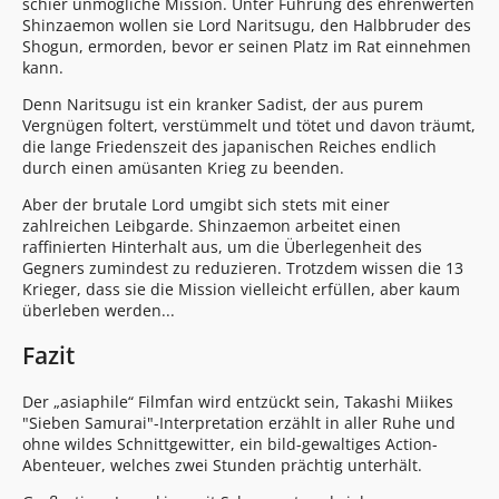
schier unmögliche Mission. Unter Führung des ehrenwerten
Shinzaemon wollen sie Lord Naritsugu, den Halbbruder des
Shogun, ermorden, bevor er seinen Platz im Rat einnehmen
kann.
Denn Naritsugu ist ein kranker Sadist, der aus purem
Vergnügen foltert, verstümmelt und tötet und davon träumt,
die lange Friedenszeit des japanischen Reiches endlich
durch einen amüsanten Krieg zu beenden.
Aber der brutale Lord umgibt sich stets mit einer
zahlreichen Leibgarde. Shinzaemon arbeitet einen
raffinierten Hinterhalt aus, um die Überlegenheit des
Gegners zumindest zu reduzieren. Trotzdem wissen die 13
Krieger, dass sie die Mission vielleicht erfüllen, aber kaum
überleben werden...
Fazit
Der „asiaphile“ Filmfan wird entzückt sein, Takashi Miikes
"Sieben Samurai"-Interpretation erzählt in aller Ruhe und
ohne wildes Schnittgewitter, ein bild-gewaltiges Action-
Abenteuer, welches zwei Stunden prächtig unterhält.