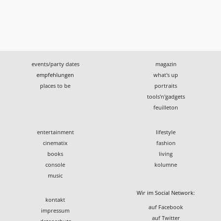
events/party dates
magazin
empfehlungen
what's up
places to be
portraits
tools'n'gadgets
feuilleton
entertainment
lifestyle
cinematix
fashion
books
living
console
kolumne
music
Wir im Social Network:
kontakt
auf Facebook
impressum
auf Twitter