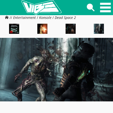
//
Entertainment
/
Konsole
/
Dead Space 2