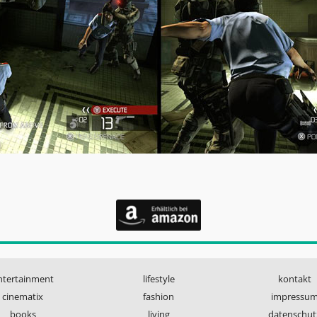
ntertainment
lifestyle
kontakt
cinematix
fashion
impressu
books
living
datenschut