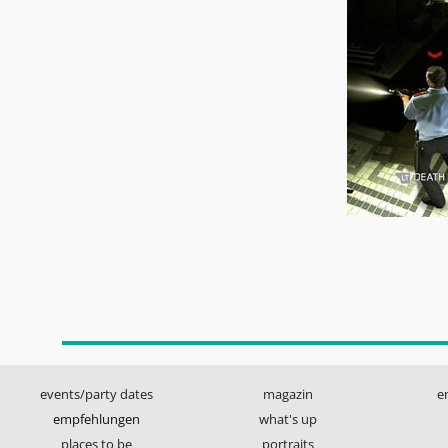
events/party dates
magazin
e
empfehlungen
what's up
places to be
portraits