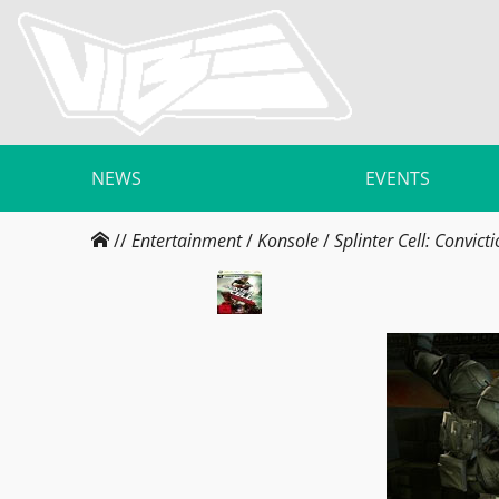
NEWS
EVENTS
//
Entertainment
/
Konsole
/
Splinter Cell: Convict