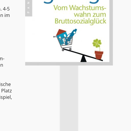
. 4-5
en im
,
m-
en
ische
 Platz
spiel,