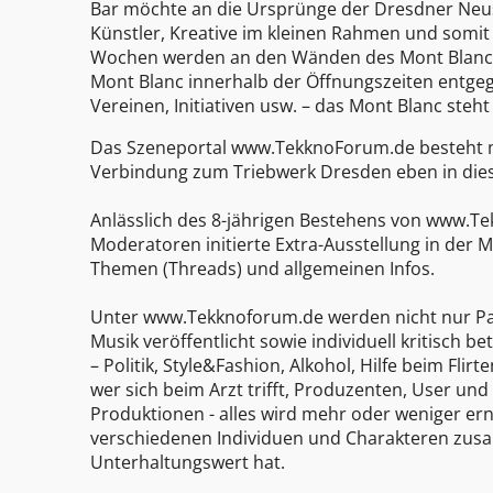
Bar möchte an die Ursprünge der Dresdner Neus
Künstler, Kreative im kleinen Rahmen und somit 
Wochen werden an den Wänden des Mont Blancs u
Mont Blanc innerhalb der Öffnungszeiten entg
Vereinen, Initiativen usw. – das Mont Blanc steh
Das Szeneportal www.TekknoForum.de besteht mit
Verbindung zum Triebwerk Dresden eben in die
Anlässlich des 8-jährigen Bestehens von www.Te
Moderatoren initierte Extra-Ausstellung in der 
Themen (Threads) und allgemeinen Infos.
Unter www.Tekknoforum.de werden nicht nur Par
Musik veröffentlicht sowie individuell kritisch b
– Politik, Style&Fashion, Alkohol, Hilfe beim Fli
wer sich beim Arzt trifft, Produzenten, User un
Produktionen - alles wird mehr oder weniger ern
verschiedenen Individuen und Charakteren zus
Unterhaltungswert hat.