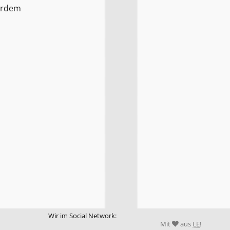
ßerdem
Wir im Social Network:
Mit
aus
LE
!