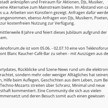
tadt anknüpfen und Freiraum für Aktionen, DJs, Musiker,
eine Alternative zum Mainstream bieten. Im Abstand von ca
.a. Arbeiten von Künstlern gezeigt. Anfragen dafür werd
egengenommen, ebenso Anfragen von DJs, Musikern, Poeten
t zur kostenfreien Nutzung zur Verfügung.
tlerweile 8 Jahre und feiert dieses Jubiläum aufgrund der
sem.
kknoforum.de ist vom 05.06. - 02.07.10 eine von Tekknoforu
Mont Blanc Raucher-Café-Bar zu sehen - mit Auszügen aus d
tydates, Rückblicke und Szene-News rund um die elektron
etrachtet, sondern mehr oder weniger Alltägliches hat seinen
rten, Hilfe beim Auflegen, Geschichten aus dem Leben, zum Bei
d Techno-Mozarts streiten über Schranz, Minimal und neue
sthaft kommentiert. Eine Community die sich aus vielen
ammensetzt und deren Besuch somit auch einen gewissen