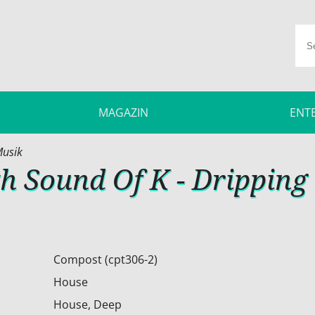
MAGAZIN
ENT
usik
h Sound Of K - Dripping
Compost (cpt306-2)
House
House, Deep