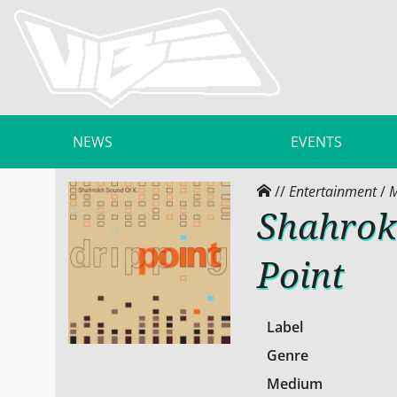
NEWS
EVENTS
//
Entertainment
/
M
Shahrok
Point
Label
Genre
Medium