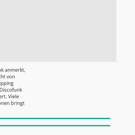
ok anmerkt,
cht von
ipping
 Discofunk
rt. Viele
onen bringt