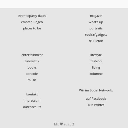
events/party dates
magazin
empfehlungen
what's up
places to be
portraits
tools'n'gadgets
feuilleton
entertainment
lifestyle
cinematix
fashion
books
living
console
kolumne
music
Wir im Social Network:
kontakt
auf Facebook
impressum
auf Twitter
datenschutz
Mit
aus
LE
!