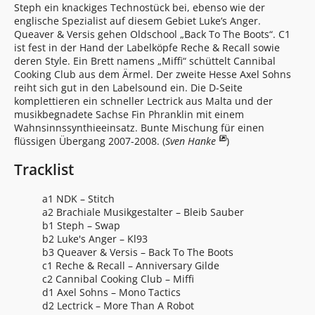
Steph ein knackiges Technostück bei, ebenso wie der
englische Spezialist auf diesem Gebiet Luke’s Anger.
Queaver & Versis gehen Oldschool „Back To The Boots“. C1
ist fest in der Hand der Labelköpfe Reche & Recall sowie
deren Style. Ein Brett namens „Miffi“ schüttelt Cannibal
Cooking Club aus dem Ärmel. Der zweite Hesse Axel Sohns
reiht sich gut in den Labelsound ein. Die D-Seite
komplettieren ein schneller Lectrick aus Malta und der
musikbegnadete Sachse Fin Phranklin mit einem
Wahnsinnssynthieeinsatz. Bunte Mischung für einen
flüssigen Übergang 2007-2008. (
Sven Hanke
)
Tracklist
a1 NDK – Stitch
a2 Brachiale Musikgestalter – Bleib Sauber
b1 Steph – Swap
b2 Luke's Anger – Kl93
b3 Queaver & Versis – Back To The Boots
c1 Reche & Recall – Anniversary Gilde
c2 Cannibal Cooking Club – Miffi
d1 Axel Sohns – Mono Tactics
d2 Lectrick – More Than A Robot