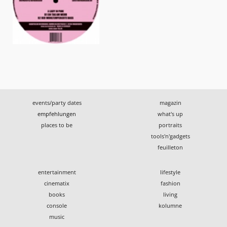
events/party dates
magazin
empfehlungen
what's up
places to be
portraits
tools'n'gadgets
feuilleton
entertainment
lifestyle
cinematix
fashion
books
living
console
kolumne
music