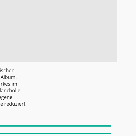
wischen,
 Album.
erkes im
lancholie
iegene
e reduziert
t