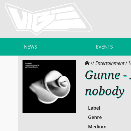
NEWS
EVENTS
//
Entertainment
/
M
Gunne -
nobody
Label
Genre
Medium