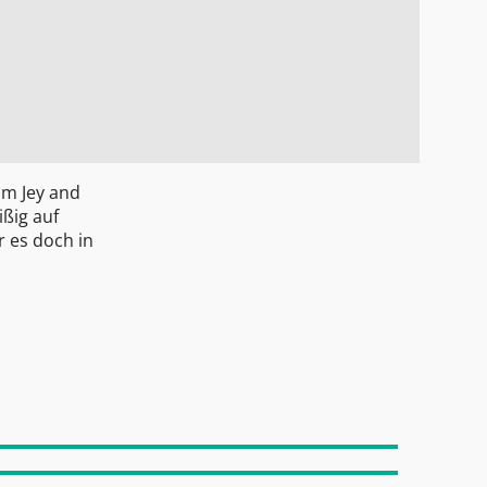
am Jey and
ißig auf
r es doch in