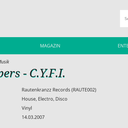
MAGAZIN
ENT
usik
ers - C.Y.F.I.
Rautenkranzz Records (RAUTE002)
House, Electro, Disco
Vinyl
14.03.2007