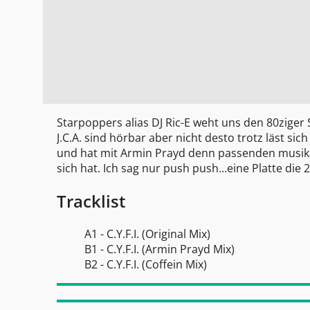
Starpoppers alias DJ Ric-E weht uns den 80zige
J.C.A. sind hörbar aber nicht desto trotz läst sic
und hat mit Armin Prayd denn passenden musikal.
sich hat. Ich sag nur push push...eine Platte die 
Tracklist
A1 - C.Y.F.I. (Original Mix)
B1 - C.Y.F.I. (Armin Prayd Mix)
B2 - C.Y.F.I. (Coffein Mix)