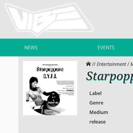
NEWS
EVENTS
//
Entertainment
/
M
Starpopp
Label
Genre
Medium
release