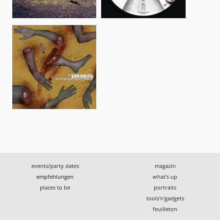
events/party dates
magazin
empfehlungen
what's up
places to be
portraits
tools'n'gadgets
feuilleton