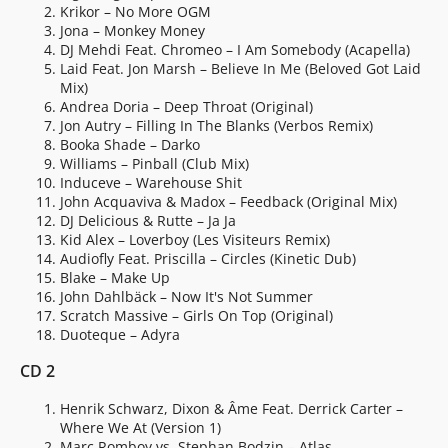
Krikor – No More OGM
Jona – Monkey Money
DJ Mehdi Feat. Chromeo – I Am Somebody (Acapella)
Laid Feat. Jon Marsh – Believe In Me (Beloved Got Laid
Mix)
Andrea Doria – Deep Throat (Original)
Jon Autry – Filling In The Blanks (Verbos Remix)
Booka Shade – Darko
Williams – Pinball (Club Mix)
Induceve – Warehouse Shit
John Acquaviva & Madox – Feedback (Original Mix)
DJ Delicious & Rutte – Ja Ja
Kid Alex – Loverboy (Les Visiteurs Remix)
Audiofly Feat. Priscilla – Circles (Kinetic Dub)
Blake – Make Up
John Dahlbäck – Now It's Not Summer
Scratch Massive – Girls On Top (Original)
Duoteque – Adyra
CD 2
Henrik Schwarz, Dixon & Âme Feat. Derrick Carter –
Where We At (Version 1)
Marc Romboy vs. Stephan Bodzin – Atlas