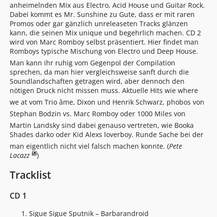
anheimelnden Mix aus Electro, Acid House und Guitar Rock.
Dabei kommt es Mr. Sunshine zu Gute, dass er mit raren
Promos oder gar gänzlich unreleaseten Tracks glänzen
kann, die seinen Mix unique und begehrlich machen. CD 2
wird von Marc Romboy selbst präsentiert. Hier findet man
Romboys typische Mischung von Electro und Deep House.
Man kann ihr ruhig vom Gegenpol der Compilation
sprechen, da man hier vergleichsweise sanft durch die
Soundlandschaften getragen wird, aber dennoch den
nötigen Druck nicht missen muss. Aktuelle Hits wie where
we at vom Trio âme, Dixon und Henrik Schwarz, phobos von
Stephan Bodzin vs. Marc Romboy oder 1000 Miles von
Martin Landsky sind dabei genauso vertreten, wie Booka
Shades darko oder Kid Alexs loverboy. Runde Sache bei der
man eigentlich nicht viel falsch machen konnte. (
Pete
Lacazz
)
Tracklist
CD 1
Sigue Sigue Sputnik – Barbarandroid