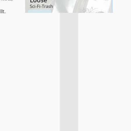
Loose
Sci-Fi-Trash
lt.