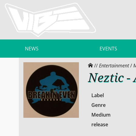
NEWS
EVENTS
//
Entertainment
/
M
Neztic -
Label
Genre
Medium
release