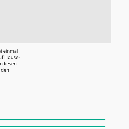
ei einmal
uf House-
n diesen
h den