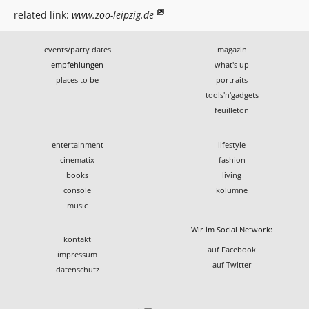
related link:
www.zoo-leipzig.de
events/party dates
magazin
empfehlungen
what's up
places to be
portraits
tools'n'gadgets
feuilleton
entertainment
lifestyle
cinematix
fashion
books
living
console
kolumne
music
Wir im Social Network:
kontakt
auf Facebook
impressum
auf Twitter
datenschutz