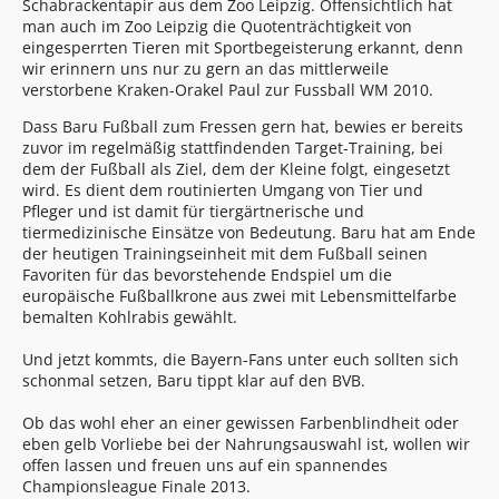
Schabrackentapir aus dem Zoo Leipzig. Offensichtlich hat
man auch im Zoo Leipzig die Quotenträchtigkeit von
eingesperrten Tieren mit Sportbegeisterung erkannt, denn
wir erinnern uns nur zu gern an das mittlerweile
verstorbene Kraken-Orakel Paul zur Fussball WM 2010.
Dass Baru Fußball zum Fressen gern hat, bewies er bereits
zuvor im regelmäßig stattfindenden Target-Training, bei
dem der Fußball als Ziel, dem der Kleine folgt, eingesetzt
wird. Es dient dem routinierten Umgang von Tier und
Pfleger und ist damit für tiergärtnerische und
tiermedizinische Einsätze von Bedeutung. Baru hat am Ende
der heutigen Trainingseinheit mit dem Fußball seinen
Favoriten für das bevorstehende Endspiel um die
europäische Fußballkrone aus zwei mit Lebensmittelfarbe
bemalten Kohlrabis gewählt.
Und jetzt kommts, die Bayern-Fans unter euch sollten sich
schonmal setzen, Baru tippt klar auf den BVB.
Ob das wohl eher an einer gewissen Farbenblindheit oder
eben gelb Vorliebe bei der Nahrungsauswahl ist, wollen wir
offen lassen und freuen uns auf ein spannendes
Championsleague Finale 2013.