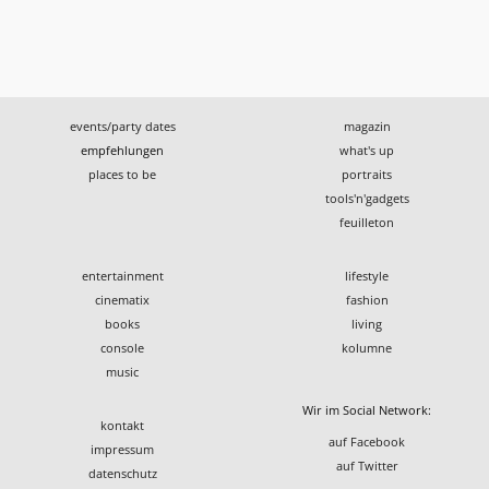
events/party dates
magazin
empfehlungen
what's up
places to be
portraits
tools'n'gadgets
feuilleton
entertainment
lifestyle
cinematix
fashion
books
living
console
kolumne
music
Wir im Social Network:
kontakt
auf Facebook
impressum
auf Twitter
datenschutz