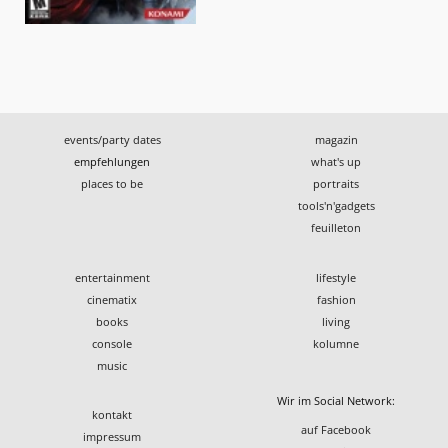
events/party dates
magazin
empfehlungen
what's up
places to be
portraits
tools'n'gadgets
feuilleton
entertainment
lifestyle
cinematix
fashion
books
living
console
kolumne
music
Wir im Social Network:
kontakt
auf Facebook
impressum