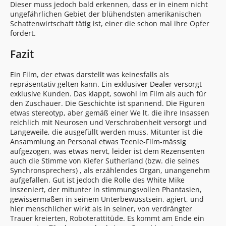
Dieser muss jedoch bald erkennen, dass er in einem nicht
ungefährlichen Gebiet der blühendsten amerikanischen
Schattenwirtschaft tätig ist, einer die schon mal ihre Opfer
fordert.
Fazit
Ein Film, der etwas darstellt was keinesfalls als
repräsentativ gelten kann. Ein exklusiver Dealer versorgt
exklusive Kunden. Das klappt, sowohl im Film als auch für
den Zuschauer. Die Geschichte ist spannend. Die Figuren
etwas stereotyp, aber gemäß einer We lt, die ihre Insassen
reichlich mit Neurosen und Verschrobenheit versorgt und
Langeweile, die ausgefüllt werden muss. Mitunter ist die
Ansammlung an Personal etwas Teenie-Film-mässig
aufgezogen, was etwas nervt, leider ist dem Rezensenten
auch die Stimme von Kiefer Sutherland (bzw. die seines
Synchronsprechers) , als erzählendes Organ, unangenehm
aufgefallen. Gut ist jedoch die Rolle des White Mike
inszeniert, der mitunter in stimmungsvollen Phantasien,
gewissermaßen in seinem Unterbewusstsein, agiert, und
hier menschlicher wirkt als in seiner, von verdrängter
Trauer kreierten, Roboterattitüde. Es kommt am Ende ein