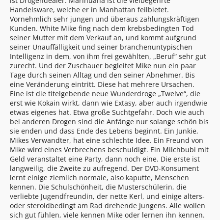
ist Drogendealer. Marihuana ist die vielbegehrte
Handelsware, welche er in Manhattan feilbietet.
Vornehmlich sehr jungen und überaus zahlungskräftigen
Kunden. White Mike fing nach dem krebsbedingten Tod
seiner Mutter mit dem Verkauf an, und kommt aufgrund
seiner Unauffälligkeit und seiner branchenuntypischen
Intelligenz in dem, von ihm frei gewählten, „Beruf“ sehr gut
zurecht. Und der Zuschauer begleitet Mike nun ein paar
Tage durch seinen Alltag und den seiner Abnehmer. Bis
eine Veränderung eintritt. Diese hat mehrere Ursachen.
Eine ist die titelgebende neue Wunderdroge „Twelve“, die
erst wie Kokain wirkt, dann wie Extasy, aber auch irgendwie
etwas eigenes hat. Etwa große Suchtgefahr. Doch wie auch
bei anderen Drogen sind die Anfänge nur solange schön bis
sie enden und dass Ende des Lebens beginnt. Ein Junkie,
Mikes Verwandter, hat eine schlechte Idee. Ein Freund von
Mike wird eines Verbrechens beschuldigt. Ein Milchbubi mit
Geld veranstaltet eine Party, dann noch eine. Die erste ist
langweilig, die Zweite zu aufregend. Der DVD-Konsument
lernt einige ziemlich normale, also kaputte, Menschen
kennen. Die Schulschönheit, die Musterschülerin, die
verliebte Jugendfreundin, der nette Kerl, und einige alters-
oder steroidbedingt am Rad drehende Jungens. Alle wollen
sich gut fühlen, viele kennen Mike oder lernen ihn kennen.