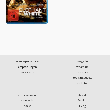
events/party dates
magazin
empfehlungen
what's up
places to be
portraits
tools'n'gadgets
feuilleton
entertainment
lifestyle
cinematix
fashion
books
living