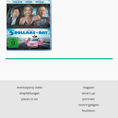
events/party dates
magazin
empfehlungen
what's up
places to be
portraits
tools'n'gadgets
feuilleton