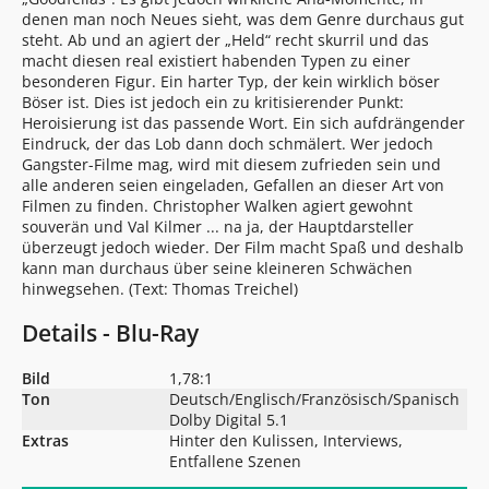
denen man noch Neues sieht, was dem Genre durchaus gut
steht. Ab und an agiert der „Held“ recht skurril und das
macht diesen real existiert habenden Typen zu einer
besonderen Figur. Ein harter Typ, der kein wirklich böser
Böser ist. Dies ist jedoch ein zu kritisierender Punkt:
Heroisierung ist das passende Wort. Ein sich aufdrängender
Eindruck, der das Lob dann doch schmälert. Wer jedoch
Gangster-Filme mag, wird mit diesem zufrieden sein und
alle anderen seien eingeladen, Gefallen an dieser Art von
Filmen zu finden. Christopher Walken agiert gewohnt
souverän und Val Kilmer ... na ja, der Hauptdarsteller
überzeugt jedoch wieder. Der Film macht Spaß und deshalb
kann man durchaus über seine kleineren Schwächen
hinwegsehen. (Text:
Thomas Treichel
)
Details - Blu-Ray
Bild
1,78:1
Ton
Deutsch/Englisch/Französisch/Spanisch
Dolby Digital 5.1
Extras
Hinter den Kulissen, Interviews,
Entfallene Szenen