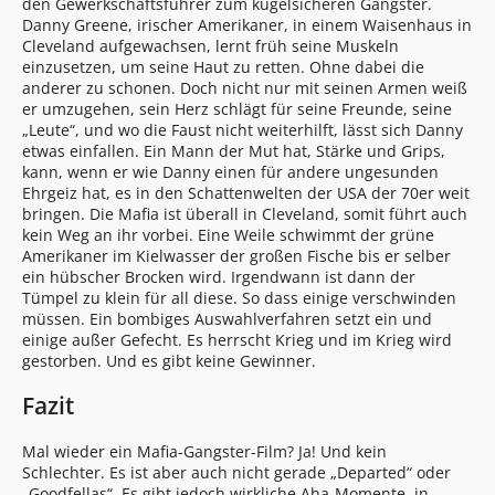
den Gewerkschaftsführer zum kugelsicheren Gangster.
Danny Greene, irischer Amerikaner, in einem Waisenhaus in
Cleveland aufgewachsen, lernt früh seine Muskeln
einzusetzen, um seine Haut zu retten. Ohne dabei die
anderer zu schonen. Doch nicht nur mit seinen Armen weiß
er umzugehen, sein Herz schlägt für seine Freunde, seine
„Leute“, und wo die Faust nicht weiterhilft, lässt sich Danny
etwas einfallen. Ein Mann der Mut hat, Stärke und Grips,
kann, wenn er wie Danny einen für andere ungesunden
Ehrgeiz hat, es in den Schattenwelten der USA der 70er weit
bringen. Die Mafia ist überall in Cleveland, somit führt auch
kein Weg an ihr vorbei. Eine Weile schwimmt der grüne
Amerikaner im Kielwasser der großen Fische bis er selber
ein hübscher Brocken wird. Irgendwann ist dann der
Tümpel zu klein für all diese. So dass einige verschwinden
müssen. Ein bombiges Auswahlverfahren setzt ein und
einige außer Gefecht. Es herrscht Krieg und im Krieg wird
gestorben. Und es gibt keine Gewinner.
Fazit
Mal wieder ein Mafia-Gangster-Film? Ja! Und kein
Schlechter. Es ist aber auch nicht gerade „Departed“ oder
„Goodfellas“. Es gibt jedoch wirkliche Aha-Momente, in