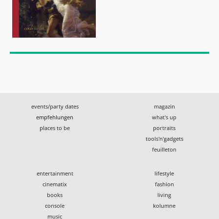
events/party dates
magazin
empfehlungen
what's up
places to be
portraits
tools'n'gadgets
feuilleton
entertainment
lifestyle
cinematix
fashion
books
living
console
kolumne
music