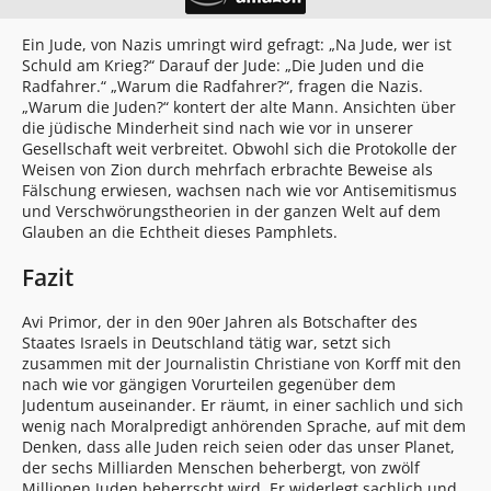
Ein Jude, von Nazis umringt wird gefragt: „Na Jude, wer ist
Schuld am Krieg?“ Darauf der Jude: „Die Juden und die
Radfahrer.“ „Warum die Radfahrer?“, fragen die Nazis.
„Warum die Juden?“ kontert der alte Mann. Ansichten über
die jüdische Minderheit sind nach wie vor in unserer
Gesellschaft weit verbreitet. Obwohl sich die Protokolle der
Weisen von Zion durch mehrfach erbrachte Beweise als
Fälschung erwiesen, wachsen nach wie vor Antisemitismus
und Verschwörungstheorien in der ganzen Welt auf dem
Glauben an die Echtheit dieses Pamphlets.
Fazit
Avi Primor, der in den 90er Jahren als Botschafter des
Staates Israels in Deutschland tätig war, setzt sich
zusammen mit der Journalistin Christiane von Korff mit den
nach wie vor gängigen Vorurteilen gegenüber dem
Judentum auseinander. Er räumt, in einer sachlich und sich
wenig nach Moralpredigt anhörenden Sprache, auf mit dem
Denken, dass alle Juden reich seien oder das unser Planet,
der sechs Milliarden Menschen beherbergt, von zwölf
Millionen Juden beherrscht wird. Er widerlegt sachlich und