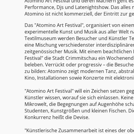
Atomino Art Festival und deren Machern geht es 
Performance, Djs und Latenightshow. Das alles 
Atomino ist nicht kommerziell, der Eintritt zur 
Das "Atomino Art Festival", organisiert von einem
experimentelle Kunst und Musik aus aller Welt n
Textilmuseum werden Besucher und Künstler Teil
eine Mischung verschiedenster interdisziplinär
zeitgenössischer Musik. Mit einem beachtlichen 
Festival" die Stadt Crimmitschau ein Wochenende
beleben. Verrückt oder progressiv – die Besucher
zu bilden: Atomino zeigt modernen Tanz, abstrak
Kino, Installationen sowie Konzerte mit elektron
"Atomino Art Festival" will ein Zeichen setzen 
Künstler wissen, worauf sie sich einlassen. Ke
Mikrowelt, die Begegnungen auf Augenhöhe scha
Studenten, Kunstgrößen und kleinen Fischen. Die
Konkurrenz heißt die Devise.
"Künstlerische Zusammenarbeit ist eines der ober