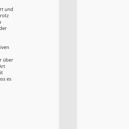
rt und
Trotz
u
oder
tiven
er über
Art
it
ass es