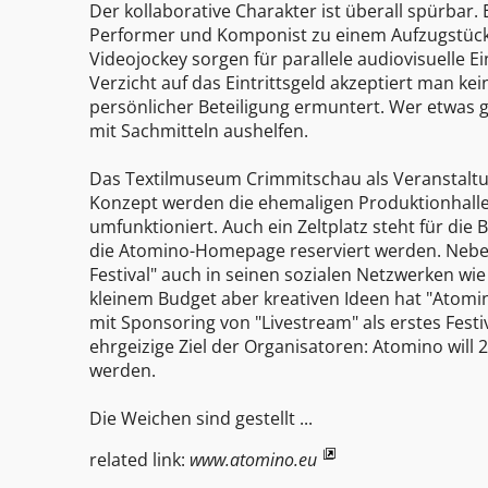
Der kollaborative Charakter ist überall spürbar. E
Performer und Komponist zu einem Aufzugstück,
Videojockey sorgen für parallele audiovisuelle E
Verzicht auf das Eintrittsgeld akzeptiert man k
persönlicher Beteiligung ermuntert. Wer etwas g
mit Sachmitteln aushelfen.
Das Textilmuseum Crimmitschau als Veranstaltungs
Konzept werden die ehemaligen Produktionhalle
umfunktioniert. Auch ein Zeltplatz steht für die
die Atomino-Homepage reserviert werden. Neben 
Festival" auch in seinen sozialen Netzwerken wi
kleinem Budget aber kreativen Ideen hat "Atomino 
mit Sponsoring von "Livestream" als erstes Festi
ehrgeizige Ziel der Organisatoren: Atomino will 
werden.
Die Weichen sind gestellt ...
related link:
www.atomino.eu