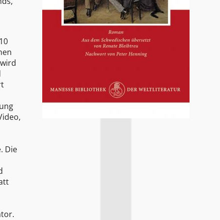
nds,
010
chen
 wird
d
rt
nung
Video,
. Die
d
att
tor.