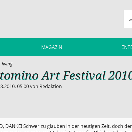
MAGAZIN
ENT
/
living
tomino Art Festival 201
8.2010, 05:00
von
Redaktion
ELD, DANKE! Schwer zu glauben in der heutigen Zeit, doch d