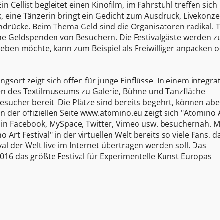
in Cellist begleitet einen Kinofilm, im Fahrstuhl treffen sich
 eine Tänzerin bringt ein Gedicht zum Ausdruck, Livekonze
indrücke. Beim Thema Geld sind die Organisatoren radikal. 
eine Geldspenden von Besuchern. Die Festivalgäste werden z
eben möchte, kann zum Beispiel als Freiwilliger anpacken 
ort zeigt sich offen für junge Einflüsse. In einem integra
n des Textilmuseums zu Galerie, Bühne und Tanzfläche
 Besucher bereit. Die Plätze sind bereits begehrt, können ab
der offiziellen Seite www.atomino.eu zeigt sich "Atomino 
e in Facebook, MySpace, Twitter, Vimeo usw. besuchernah. M
Art Festival" in der virtuellen Welt bereits so viele Fans, d
val der Welt live im Internet übertragen werden soll. Das
2016 das größte Festival für Experimentelle Kunst Europas