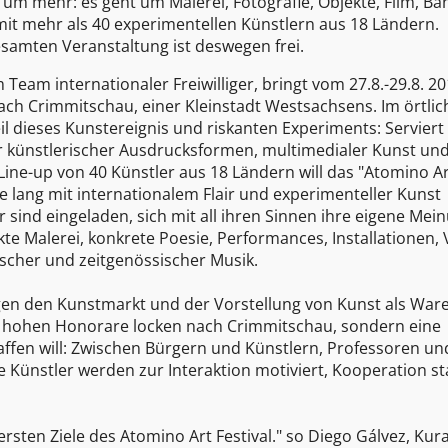
um mehr: es geht um Malerei, Fotografie, Objekte, Film, Ba
mit mehr als 40 experimentellen Künstlern aus 18 Ländern.
gesamten Veranstaltung ist deswegen frei.
 Team internationaler Freiwilliger, bringt vom 27.8.-29.8. 2
ach Crimmitschau, einer Kleinstadt Westsachsens. Im örtli
 dieses Kunstereignis und riskanten Experiments: Serviert
er künstlerischer Ausdrucksformen, multimedialer Kunst un
Line-up von 40 Künstler aus 18 Ländern will das "Atomino A
 lang mit internationalem Flair und experimenteller Kunst
 sind eingeladen, sich mit all ihren Sinnen ihre eigene Mei
te Malerei, konkrete Poesie, Performances, Installationen, 
ischer und zeitgenössischer Musik.
gegen den Kunstmarkt und der Vorstellung von Kunst als Ware
ine hohen Honorare locken nach Crimmitschau, sondern eine
ffen will: Zwischen Bürgern und Künstlern, Professoren un
 Künstler werden zur Interaktion motiviert, Kooperation st
sten Ziele des Atomino Art Festival." so Diego Gálvez, Kura