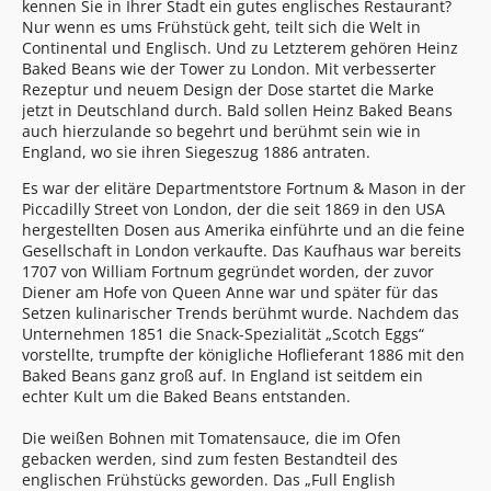
kennen Sie in Ihrer Stadt ein gutes englisches Restaurant?
Nur wenn es ums Frühstück geht, teilt sich die Welt in
Continental und Englisch. Und zu Letzterem gehören Heinz
Baked Beans wie der Tower zu London. Mit verbesserter
Rezeptur und neuem Design der Dose startet die Marke
jetzt in Deutschland durch. Bald sollen Heinz Baked Beans
auch hierzulande so begehrt und berühmt sein wie in
England, wo sie ihren Siegeszug 1886 antraten.
Es war der elitäre Departmentstore Fortnum & Mason in der
Piccadilly Street von London, der die seit 1869 in den USA
hergestellten Dosen aus Amerika einführte und an die feine
Gesellschaft in London verkaufte. Das Kaufhaus war bereits
1707 von William Fortnum gegründet worden, der zuvor
Diener am Hofe von Queen Anne war und später für das
Setzen kulinarischer Trends berühmt wurde. Nachdem das
Unternehmen 1851 die Snack-Spezialität „Scotch Eggs“
vorstellte, trumpfte der königliche Hoflieferant 1886 mit den
Baked Beans ganz groß auf. In England ist seitdem ein
echter Kult um die Baked Beans entstanden.
Die weißen Bohnen mit Tomatensauce, die im Ofen
gebacken werden, sind zum festen Bestandteil des
englischen Frühstücks geworden. Das „Full English