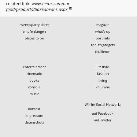
related link:
www.heinz.com/our-
food/products/bakedbeans.aspx
events/party dates
magazin
empfehlungen
what's up
places to be
portraits
tools'n'gadgets
feuilleton
entertainment
lifestyle
cinematix
fashion
books
living
console
kolumne
music
Wir im Social Network:
kontakt
auf Facebook
impressum
auf Twitter
datenschutz