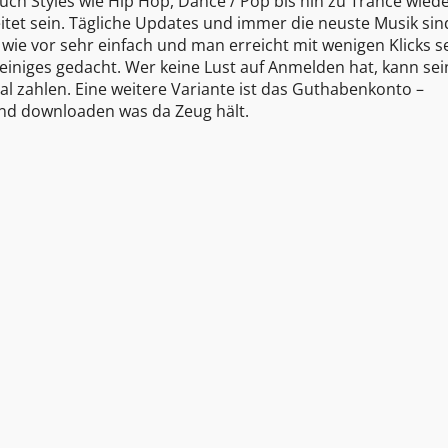
ch Styles wie Hip Hop, Dance / Pop bis hin zu Trance wiede
itet sein. Tägliche Updates und immer die neuste Musik sin
wie vor sehr einfach und man erreicht mit wenigen Klicks s
einiges gedacht. Wer keine Lust auf Anmelden hat, kann sei
l zahlen. Eine weitere Variante ist das Guthabenkonto –
nd downloaden was da Zeug hält.