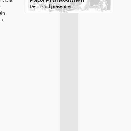
Papa Professionell
r. Das
Deichkind präsentier
d
ein
ne