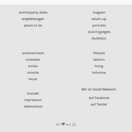
events/party dates
magazin
empfehlungen
what's up
places to be
portraits
tools'n'gadgets
feuilleton
entertainment
lifestyle
cinematix
fashion
books
living
console
kolumne
music
Wir im Social Network:
kontakt
auf Facebook
impressum
auf Twitter
datenschutz
Mit
aus
LE
!