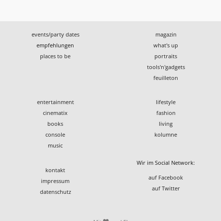
events/party dates
magazin
empfehlungen
what's up
places to be
portraits
tools'n'gadgets
feuilleton
entertainment
lifestyle
cinematix
fashion
books
living
console
kolumne
music
Wir im Social Network:
kontakt
auf Facebook
impressum
auf Twitter
datenschutz