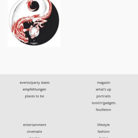
events/party dates
magazin
empfehlungen
what's up
places to be
portraits
tools'n'gadgets
feuilleton
entertainment
lifestyle
cinematix
fashion