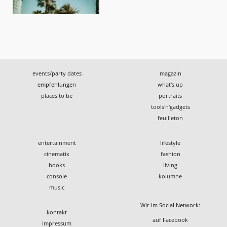
events/party dates
magazin
empfehlungen
what's up
places to be
portraits
tools'n'gadgets
feuilleton
entertainment
lifestyle
cinematix
fashion
books
living
console
kolumne
music
Wir im Social Network:
kontakt
auf Facebook
impressum