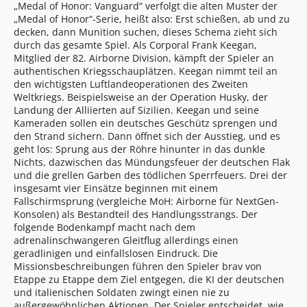
„Medal of Honor: Vanguard“ verfolgt die alten Muster der
„Medal of Honor“-Serie, heißt also: Erst schießen, ab und zu
decken, dann Munition suchen, dieses Schema zieht sich
durch das gesamte Spiel. Als Corporal Frank Keegan,
Mitglied der 82. Airborne Division, kämpft der Spieler an
authentischen Kriegsschauplätzen. Keegan nimmt teil an
den wichtigsten Luftlandeoperationen des Zweiten
Weltkriegs. Beispielsweise an der Operation Husky, der
Landung der Alliierten auf Sizilien. Keegan und seine
Kameraden sollen ein deutsches Geschütz sprengen und
den Strand sichern. Dann öffnet sich der Ausstieg, und es
geht los: Sprung aus der Röhre hinunter in das dunkle
Nichts, dazwischen das Mündungsfeuer der deutschen Flak
und die grellen Garben des tödlichen Sperrfeuers. Drei der
insgesamt vier Einsätze beginnen mit einem
Fallschirmsprung (vergleiche MoH: Airborne für NextGen-
Konsolen) als Bestandteil des Handlungsstrangs. Der
folgende Bodenkampf macht nach dem
adrenalinschwangeren Gleitflug allerdings einen
geradlinigen und einfallslosen Eindruck. Die
Missionsbeschreibungen führen den Spieler brav von
Etappe zu Etappe dem Ziel entgegen, die KI der deutschen
und italienischen Soldaten zwingt einen nie zu
außergewöhnlichen Aktionen. Der Spieler entscheidet, wie