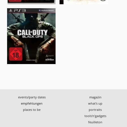
events/party dates
magazin
empfehlungen
what's up
places to be
portraits
tools'n'gadgets
feuilleton