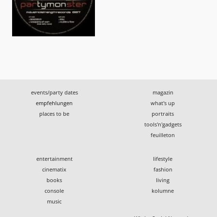
events/party dates
magazin
empfehlungen
what's up
places to be
portraits
tools'n'gadgets
feuilleton
entertainment
lifestyle
cinematix
fashion
books
living
console
kolumne
music