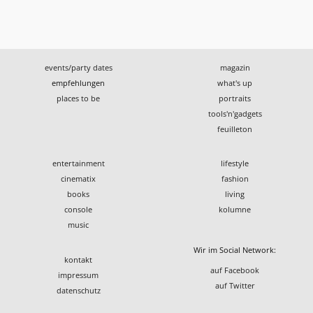
events/party dates
magazin
empfehlungen
what's up
places to be
portraits
tools'n'gadgets
feuilleton
entertainment
lifestyle
cinematix
fashion
books
living
console
kolumne
music
Wir im Social Network:
kontakt
auf Facebook
impressum
auf Twitter
datenschutz