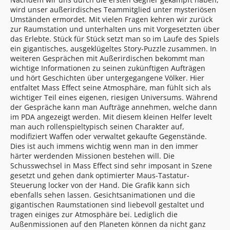
wird unser außerirdisches Teammitglied unter mysteriösen
Umständen ermordet. Mit vielen Fragen kehren wir zurück
zur Raumstation und unterhalten uns mit Vorgesetzten über
das Erlebte. Stück für Stück setzt man so im Laufe des Spiels
ein gigantisches, ausgeklügeltes Story-Puzzle zusammen. In
weiteren Gesprächen mit Außerirdischen bekommt man
wichtige Informationen zu seinen zukünftigen Aufträgen
und hört Geschichten über untergegangene Völker. Hier
entfaltet Mass Effect seine Atmosphäre, man fühlt sich als
wichtiger Teil eines eigenen, riesigen Universums. Während
der Gespräche kann man Aufträge annehmen, welche dann
im PDA angezeigt werden. Mit diesem kleinen Helfer levelt
man auch rollenspieltypisch seinen Charakter auf,
modifiziert Waffen oder verwaltet gekaufte Gegenstände.
Dies ist auch immens wichtig wenn man in den immer
härter werdenden Missionen bestehen will. Die
Schusswechsel in Mass Effect sind sehr imposant in Szene
gesetzt und gehen dank optimierter Maus-Tastatur-
Steuerung locker von der Hand. Die Grafik kann sich
ebenfalls sehen lassen. Gesichtsanimationen und die
gigantischen Raumstationen sind liebevoll gestaltet und
tragen einiges zur Atmosphäre bei. Lediglich die
Außenmissionen auf den Planeten können da nicht ganz