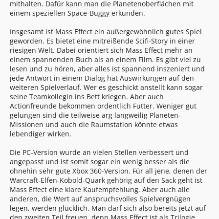
mithalten. Dafür kann man die Planetenoberflächen mit
einem speziellen Space-Buggy erkunden.
Insgesamt ist Mass Effect ein außergewöhnlich gutes Spiel
geworden. Es bietet eine mitreißende Scifi-Story in einer
riesigen Welt. Dabei orientiert sich Mass Effect mehr an
einem spannenden Buch als an einem Film. Es gibt viel zu
lesen und zu hören, aber alles ist spannend inszeniert und
jede Antwort in einem Dialog hat Auswirkungen auf den
weiteren Spielverlauf. Wer es geschickt anstellt kann sogar
seine Teamkollegin ins Bett kriegen. Aber auch
Actionfreunde bekommen ordentlich Futter. Weniger gut
gelungen sind die teilweise arg langweilig Planeten-
Missionen und auch die Raumstation könnte etwas
lebendiger wirken.
Die PC-Version wurde an vielen Stellen verbessert und
angepasst und ist somit sogar ein wenig besser als die
ohnehin sehr gute Xbox 360-Version. Für all jene, denen der
Warcraft-Elfen-Kobold-Quark gehörig auf den Sack geht ist
Mass Effect eine klare Kaufempfehlung. Aber auch alle
anderen, die Wert auf anspruchsvolles Spielvergnügen
legen, werden glücklich. Man darf sich also bereits jetzt auf
den zweiten Teil freuen, denn Mass Effect ist als Trilogie