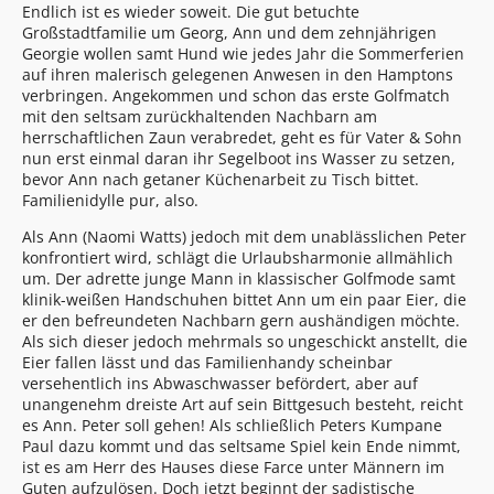
Endlich ist es wieder soweit. Die gut betuchte
Großstadtfamilie um Georg, Ann und dem zehnjährigen
Georgie wollen samt Hund wie jedes Jahr die Sommerferien
auf ihren malerisch gelegenen Anwesen in den Hamptons
verbringen. Angekommen und schon das erste Golfmatch
mit den seltsam zurückhaltenden Nachbarn am
herrschaftlichen Zaun verabredet, geht es für Vater & Sohn
nun erst einmal daran ihr Segelboot ins Wasser zu setzen,
bevor Ann nach getaner Küchenarbeit zu Tisch bittet.
Familienidylle pur, also.
Als Ann (Naomi Watts) jedoch mit dem unablässlichen Peter
konfrontiert wird, schlägt die Urlaubsharmonie allmählich
um. Der adrette junge Mann in klassischer Golfmode samt
klinik-weißen Handschuhen bittet Ann um ein paar Eier, die
er den befreundeten Nachbarn gern aushändigen möchte.
Als sich dieser jedoch mehrmals so ungeschickt anstellt, die
Eier fallen lässt und das Familienhandy scheinbar
versehentlich ins Abwaschwasser befördert, aber auf
unangenehm dreiste Art auf sein Bittgesuch besteht, reicht
es Ann. Peter soll gehen! Als schließlich Peters Kumpane
Paul dazu kommt und das seltsame Spiel kein Ende nimmt,
ist es am Herr des Hauses diese Farce unter Männern im
Guten aufzulösen. Doch jetzt beginnt der sadistische