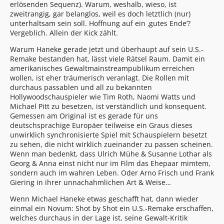
erlösenden Sequenz). Warum, weshalb, wieso, ist
zweitrangig, gar belanglos, weil es doch letztlich (nur)
unterhaltsam sein soll. Hoffnung auf ein ‚gutes Ende’?
Vergeblich. Allein der Kick zählt.
Warum Haneke gerade jetzt und überhaupt auf sein U.S.-
Remake bestanden hat, lässt viele Rätsel Raum. Damit ein
amerikanisches Gewaltmainstreampublikum erreichen
wollen, ist eher träumerisch veranlagt. Die Rollen mit
durchaus passablen und all zu bekannten
Hollywoodschauspieler wie Tim Roth, Naomi Watts und
Michael Pitt zu besetzen, ist verständlich und konsequent.
Gemessen am Original ist es gerade für uns
deutschsprachige Europäer teilweise ein Graus dieses
unwirklich synchronisierte Spiel mit Schauspielern besetzt
zu sehen, die nicht wirklich zueinander zu passen scheinen.
Wenn man bedenkt, dass Ulrich Mühe & Susanne Lothar als
Georg & Anna einst nicht nur im Film das Ehepaar mimtem,
sondern auch im wahren Leben. Oder Arno Frisch und Frank
Giering in ihrer unnachahmlichen Art & Weise…
Wenn Michael Haneke etwas geschafft hat, dann wieder
einmal ein Novum: Shot by Shot ein U.S.-Remake erschaffen,
welches durchaus in der Lage ist, seine Gewalt-Kritik