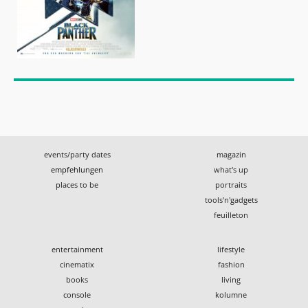
events/party dates
magazin
empfehlungen
what's up
places to be
portraits
tools'n'gadgets
feuilleton
entertainment
lifestyle
cinematix
fashion
books
living
console
kolumne