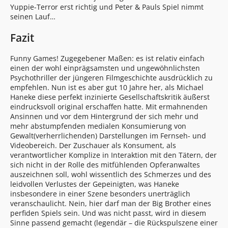
Yuppie-Terror erst richtig und Peter & Pauls Spiel nimmt
seinen Lauf…
Fazit
Funny Games! Zugegebener Maßen: es ist relativ einfach
einen der wohl einprägsamsten und ungewöhnlichsten
Psychothriller der jüngeren Filmgeschichte ausdrücklich zu
empfehlen. Nun ist es aber gut 10 Jahre her, als Michael
Haneke diese perfekt inzinierte Gesellschaftskritik äußerst
eindrucksvoll original erschaffen hatte. Mit ermahnenden
Ansinnen und vor dem Hintergrund der sich mehr und
mehr abstumpfenden medialen Konsumierung von
Gewalt(verherrlichenden) Darstellungen im Fernseh- und
Videobereich. Der Zuschauer als Konsument, als
verantwortlicher Komplize in Interaktion mit den Tätern, der
sich nicht in der Rolle des mitfühlenden Opferanwaltes
auszeichnen soll, wohl wissentlich des Schmerzes und des
leidvollen Verlustes der Gepeinigten, was Haneke
insbesondere in einer Szene besonders unerträglich
veranschaulicht. Nein, hier darf man der Big Brother eines
perfiden Spiels sein. Und was nicht passt, wird in diesem
Sinne passend gemacht (legendär – die Rückspulszene einer